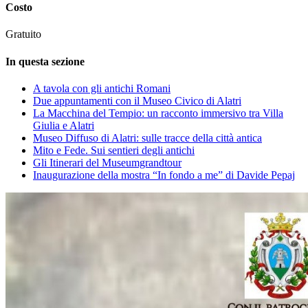
Costo
Gratuito
In questa sezione
A tavola con gli antichi Romani
Due appuntamenti con il Museo Civico di Alatri
La Macchina del Tempio: un racconto immersivo tra Villa
Giulia e Alatri
Museo Diffuso di Alatri: sulle tracce della città antica
Mito e Fede. Sui sentieri degli antichi
Gli Itinerari del Museumgrandtour
Inaugurazione della mostra “In fondo a me” di Davide Pepaj