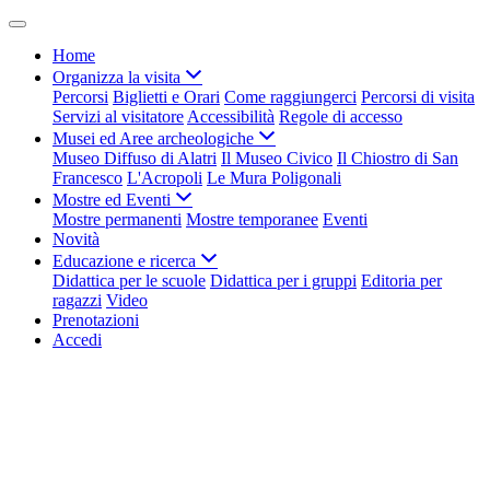
Home
Organizza la visita
Percorsi
Biglietti e Orari
Come raggiungerci
Percorsi di visita
Servizi al visitatore
Accessibilità
Regole di accesso
Musei ed Aree archeologiche
Museo Diffuso di Alatri
Il Museo Civico
Il Chiostro di San
Francesco
L'Acropoli
Le Mura Poligonali
Mostre ed Eventi
Mostre permanenti
Mostre temporanee
Eventi
Novità
Educazione e ricerca
Didattica per le scuole
Didattica per i gruppi
Editoria per
ragazzi
Video
Prenotazioni
Accedi