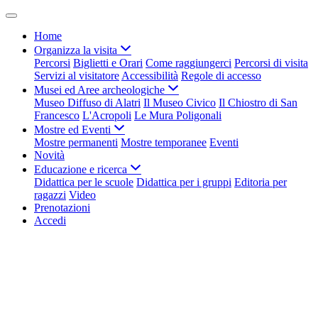
Home
Organizza la visita
Percorsi
Biglietti e Orari
Come raggiungerci
Percorsi di visita
Servizi al visitatore
Accessibilità
Regole di accesso
Musei ed Aree archeologiche
Museo Diffuso di Alatri
Il Museo Civico
Il Chiostro di San
Francesco
L'Acropoli
Le Mura Poligonali
Mostre ed Eventi
Mostre permanenti
Mostre temporanee
Eventi
Novità
Educazione e ricerca
Didattica per le scuole
Didattica per i gruppi
Editoria per
ragazzi
Video
Prenotazioni
Accedi