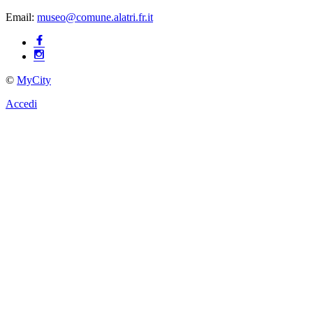
Email:
museo@comune.alatri.fr.it
©
MyCity
Accedi