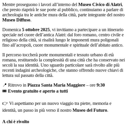
Mentre proseguono i lavori all’interno del
Museo Civico di Alatri
,
che presto riaprirà le sue porte al pubblico, continuiamo a parlare di
archeologia tra le antiche mura della città, parte integrante del nostro
Museo Diffuso
.
Domenica
5 ottobre 2025
, vi invitiamo a partecipare a un itinerario
speciale nel cuore dell’antica Alatri: dal foro romano, centro civile e
religioso della città, si risalirà lungo le imponenti mura poligonali
fino all’acropoli, cuore monumentale e spirituale dell’abitato antico.
Il percorso toccherà porte monumentali e tessuto urbano di età
romana, restituendo la complessità di una città che ha conservato nei
secoli la sua identità. Uno sguardo particolare sarà rivolto alle più
recenti indagini archeologiche, che stanno offrendo nuove chiavi di
lettura sul passato della città.
📍 Ritrovo in
Piazza Santa Maria Maggiore
– ore
9:30
🎟
Evento gratuito e aperto a tutti
👉 Vi aspettiamo per un nuovo viaggio tra pietre, memoria e
identità, un passo in più verso il nostro
Museo del Futuro
.
A chi è rivolto