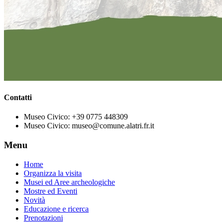
Contatti
Museo Civico:
+39 0775 448309
Museo Civico:
museo@comune.alatri.fr.it
Menu
Home
Organizza la visita
Musei ed Aree archeologiche
Mostre ed Eventi
Novità
Educazione e ricerca
Prenotazioni